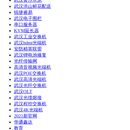
武汉黄沙水泥
武汉洪山鲜花配送
锐捷睿易
武汉电子围栏
串口服务器
KVM延长器
武汉工业交换机
武汉hdmi光端机
安防精英联盟
武汉锂电池修复
光纤传输网
高清音视频光端机
武汉POE交换机
武汉高清光端机
武汉光纤交换机
武汉OLT
武汉光缆熔接
武汉程控交换机
武汉4K光端机
2021新官网
华通鑫达
教育