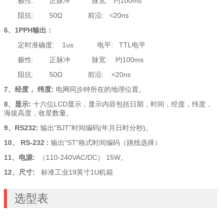
极性: 正脉冲 脉宽: 约100ms
阻抗: 50Ω 前沿: <20ns
6
、1PPH输出：
定时准确度: 1us 电平: TTL电平
极性: 正脉冲 脉宽: 约100ms
阻抗: 50Ω 前沿: <20ns
7
、经度， 纬度:
电网同步钟所在的地理位置。
8
、显示:
十六位LCD显示，显示内容包括日期，时间，经度，纬度，
海拔高度，收星数量。
9
、RS232:
输出“BJT”时间编码(年月日时分秒)。
10
、 RS-232 :
输出“ST”格式时间编码（跳线选择）
11
、电源:
（110-240VAC/DC） 15W。
12
、尺寸:
标准工业19英寸1U机箱
选型表