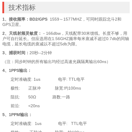
技术指标
1
、接收频率：BD2/GPS
1559～1577MHZ，可同时跟踪北斗2和
GPS卫星。
2、天线射频灵敏度：
－166dbw，天线配带30米馈线。长度不够，用
户可自行延长。但应选用在1.56GHZ频率每米衰减不超过0.7db的同轴
电缆，延长电缆的衰减以不超过5db为限。
3
、捕获时间：
20秒--2分钟
（注：同步时钟的所有输出均经过高速光藕隔离输出60ns）
4
、1PPS输出：
定时准确度: 1us 电平: TTL电平
极性: 正脉冲 脉宽:约100ms
阻抗: 50Ω 路数:一路
前沿: <20ns
5
、1PPM输出：
定时准确度: 1us 电平: TTL电平